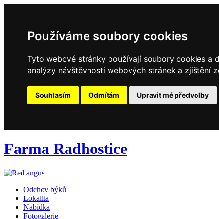
Používáme soubory cookies
Tyto webové stránky používají soubory cookies a da
analýzy návštěvnosti webových stránek a zjištění z
Souhlasím
Odmítám
Upravit mé předvolby
Farma Radhostice
Odchov býků
Lokalita
Nabídka
Fotogalerie