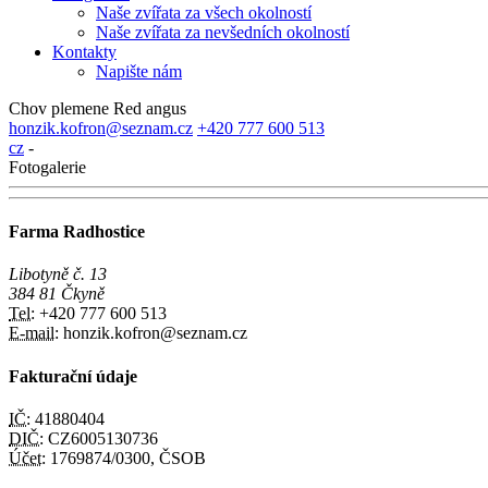
Naše zvířata za všech okolností
Naše zvířata za nevšedních okolností
Kontakty
Napište nám
Chov plemene Red angus
honzik.kofron@seznam.cz
+420 777 600 513
cz
-
Fotogalerie
Farma Radhostice
Libotyně č. 13
384 81 Čkyně
Tel:
+420 777 600 513
E-mail:
honzik.kofron@seznam.cz
Fakturační údaje
IČ:
41880404
DIČ:
CZ6005130736
Účet:
1769874/0300, ČSOB