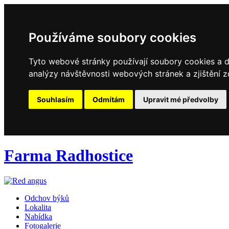
Používáme soubory cookies
Tyto webové stránky používají soubory cookies a da
analýzy návštěvnosti webových stránek a zjištění z
Souhlasím
Odmítám
Upravit mé předvolby
Farma Radhostice
Odchov býků
Lokalita
Nabídka
Fotogalerie