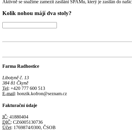
Aktivně se snažíme zamezit zasílání SPAMu, který je zasílán do našich
Kolik nohou májí dva stoly?
Farma Radhostice
Libotyně č. 13
384 81 Čkyně
Tel:
+420 777 600 513
E-mail:
honzik.kofron@seznam.cz
Fakturační údaje
IČ:
41880404
DIČ:
CZ6005130736
Účet:
1769874/0300, ČSOB