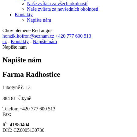
Naše zvířata za všech okolností
Naše zvířata za nevšedních okolností
Kontakty
Napište nám
Chov plemene Red angus
honzik.kofron@seznam.cz
+420 777 600 513
cz
-
Kontakty
-
Napište nám
Napište nám
Napište nám
Farma Radhostice
Libotyně č. 13
384 81 Čkyně
Telefon: +420 777 600 513
Fax:
IČ: 41880404
DIČ: CZ6005130736